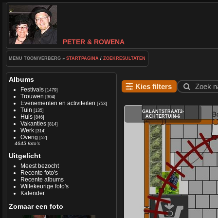
PETER & ROWENA
MENU TOON/VERBERG
»
STARTPAGINA
/
ZOEKRESULTATEN
Albums
Kies filters
Zoek n
Festivals
[1479]
Trouwen
[304]
Evenementen en activiteiten
[753]
Tuin
[135]
GALANTSTRAAT2-
Huis
ACHTERTUIN-6
[846]
Vakanties
[814]
Werk
[314]
Overig
[52]
4645 foto's
Uitgelicht
Meest bezocht
Recente foto's
Recente albums
Willekeurige foto's
Kalender
Zomaar een foto