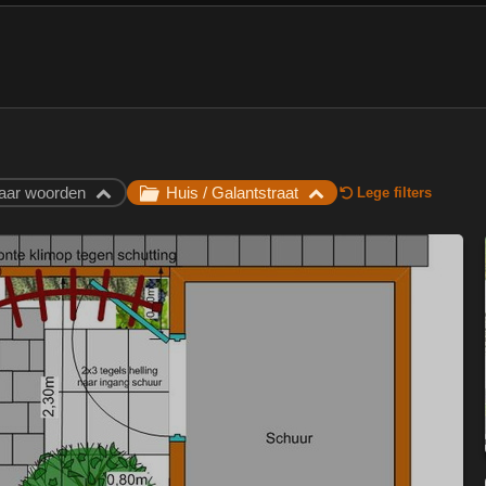
aar woorden
Huis / Galantstraat
Lege filters