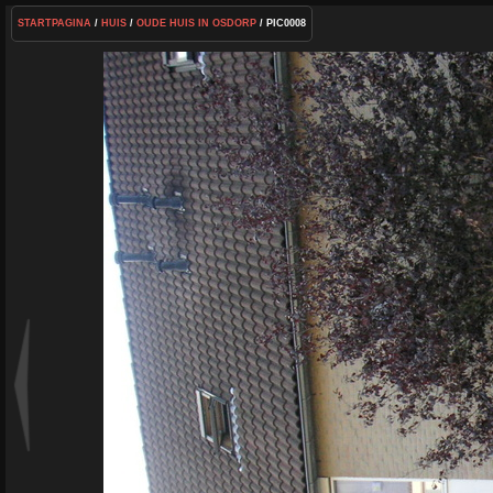
STARTPAGINA
/
HUIS
/
OUDE HUIS IN OSDORP
/ PIC0008