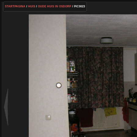
STARTPAGINA
/
HUIS
/
OUDE HUIS IN OSDORP
/ PIC0023