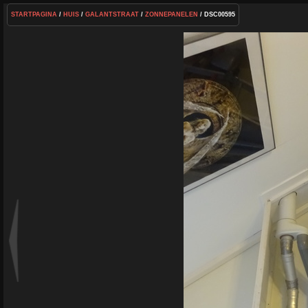
STARTPAGINA
/
HUIS
/
GALANTSTRAAT
/
ZONNEPANELEN
/ DSC00595