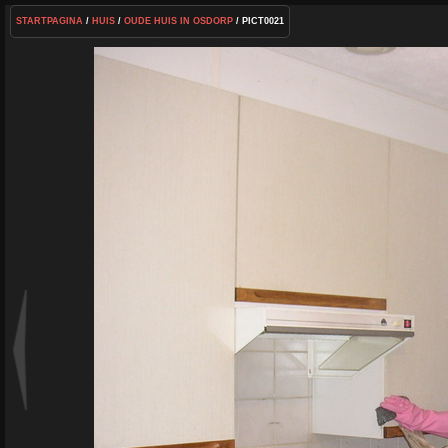
STARTPAGINA
/
HUIS
/
OUDE HUIS IN OSDORP
/ PICT0021