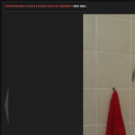
STARTPAGINA
/
HUIS
/
OUDE HUIS IN OSDORP
/ IMG 0662