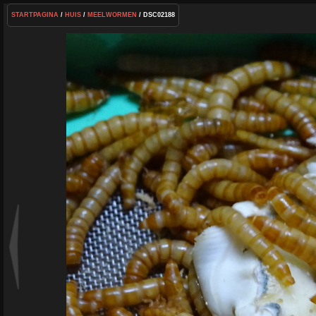
STARTPAGINA
/
HUIS
/
MEELWORMEN
/ DSC02188