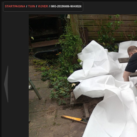
STARTPAGINA
/
TUIN
/
VIJVER
/ IMG-20190406-WA0024