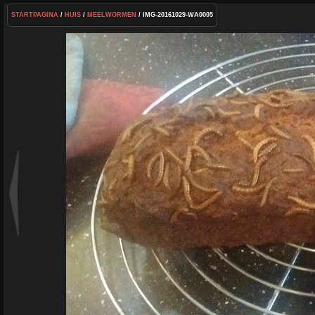
STARTPAGINA
/
HUIS
/
MEELWORMEN
/ IMG-20161029-WA0005