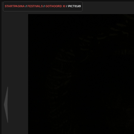
STARTPAGINA
/
FESTIVALS
/
GOTHOORD XI
/ PICT0149