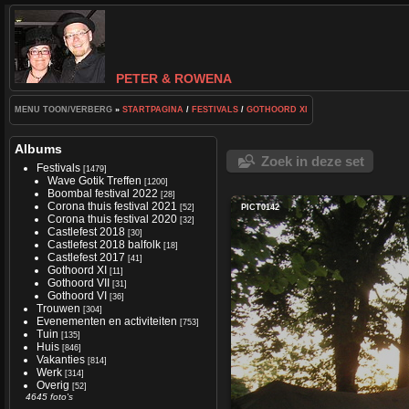
PETER & ROWENA
MENU TOON/VERBERG
»
STARTPAGINA
/
FESTIVALS
/
GOTHOORD XI
Albums
Zoek in deze set
Festivals
[1479]
Wave Gotik Treffen
[1200]
Boombal festival 2022
[28]
Corona thuis festival 2021
[52]
PICT0142
Corona thuis festival 2020
[32]
Castlefest 2018
[30]
Castlefest 2018 balfolk
[18]
Castlefest 2017
[41]
Gothoord XI
[11]
Gothoord VII
[31]
Gothoord VI
[36]
Trouwen
[304]
Evenementen en activiteiten
[753]
Tuin
[135]
Huis
[846]
Vakanties
[814]
Werk
[314]
Overig
[52]
4645 foto's