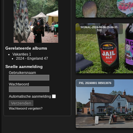
SIGNAL-2024-08-06-19-04-37-
510
Gerelateerde albums
Vakanties
1
2024 - Engeland
47
Snelle aanmelding
Gebruikersnaam
PXL 20240801 085013076
Wachtwoord
Automatische aanmelding
Wachtwoord vergeten?