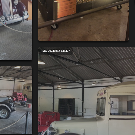
IMG 20240812 144427