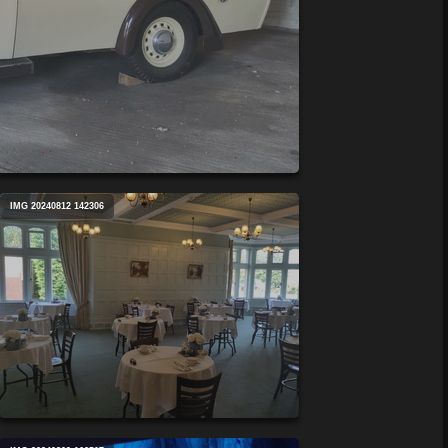
IMG 20240812 142306