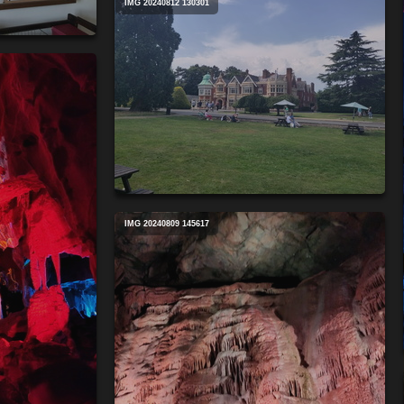
IMG 20240812 130301
IMG 20240809 145617