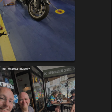
PXL 20240804 112458627