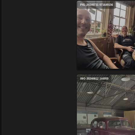
PXL 20240731 071649156
IMG 20240812 144955