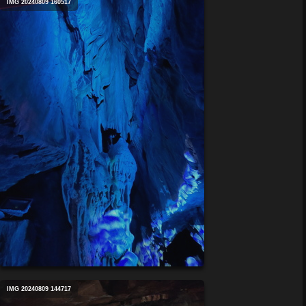
IMG 20240809 160517
IMG 20240809 144717