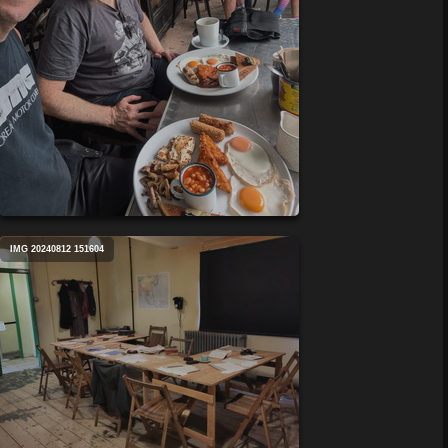
IMG 20240812 151604