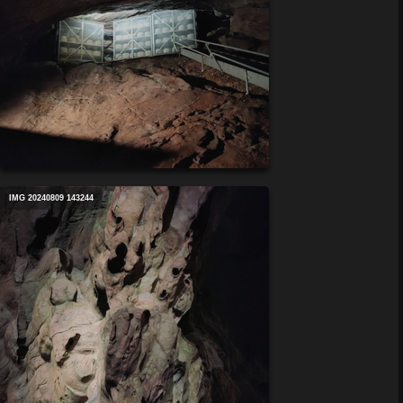
IMG 20240809 143244