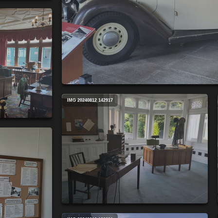
IMG 20240812 142917