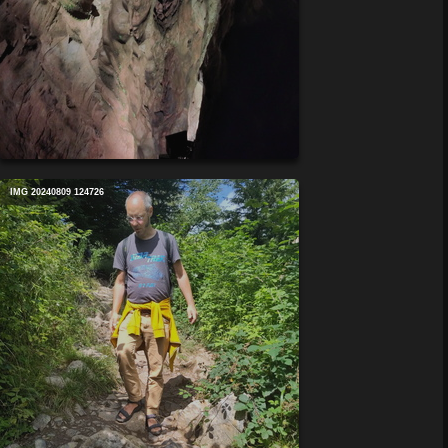
IMG 20240809 124726