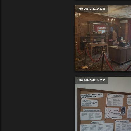
IMG 20240812 143532
IMG 20240812 142035