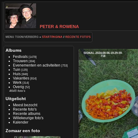
PETER & ROWENA
MENU TOON/VERBERG
»
STARTPAGINA
/
RECENTE FOTO'S
Albums
SIGNAL-2024-08-06-19-29-59-
Festivals
718
[1479]
Trouwen
[304]
Evenementen en activiteiten
[753]
Tuin
[135]
Huis
[846]
Vakanties
[814]
Werk
[314]
Overig
[52]
4645 foto's
Uitgelicht
Meest bezocht
Recente foto's
Recente albums
Willekeurige foto's
Kalender
Zomaar een foto