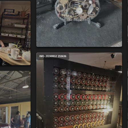
IMG 20240812 153636