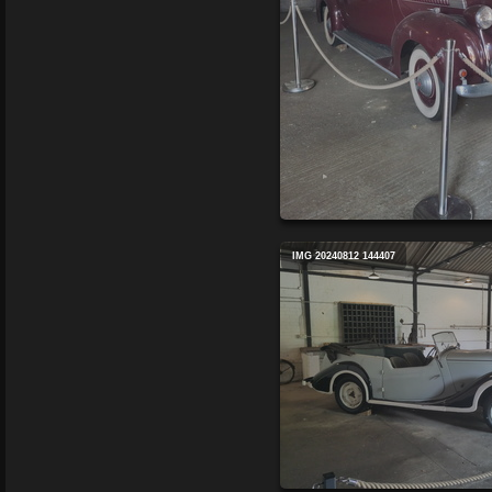
IMG 20240812 144407