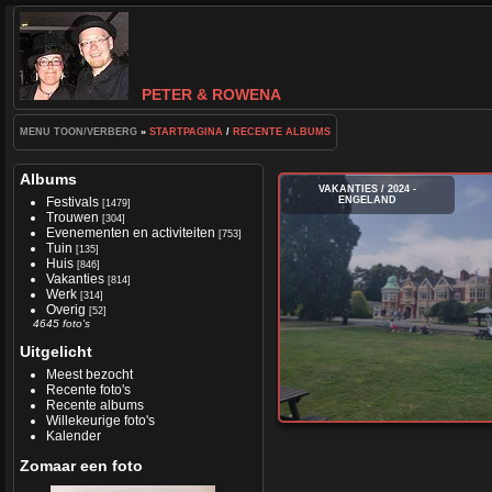
PETER & ROWENA
MENU TOON/VERBERG
»
STARTPAGINA
/
RECENTE ALBUMS
Albums
VAKANTIES
/
2024 -
Festivals
ENGELAND
[1479]
Trouwen
[304]
Evenementen en activiteiten
[753]
Tuin
[135]
Huis
[846]
Vakanties
[814]
Werk
[314]
Overig
[52]
4645 foto's
Uitgelicht
Meest bezocht
Recente foto's
Recente albums
Willekeurige foto's
Kalender
Zomaar een foto