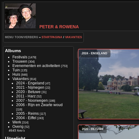
PETER & ROWENA
MENU TOON/VERBERG
»
STARTPAGINA
/
VAKANTIES
Albums
2024 - ENGELAND
Zoek in deze set
Festivals
[1479]
Trouwen
[304]
Evenementen en activiteiten
[753]
Tuin
[135]
Huis
[846]
Vakanties
[814]
2024 - Engeland
[47]
2021 - Nijmegen
[22]
2020 - Betuwe
[31]
2011 - Harz
[52]
2007 - Noorwegen
[186]
2006 - Rijn en Zwarte woud
[116]
2005 - Reims
[117]
2004 - Eiffel
[243]
Werk
[314]
Overig
[52]
2020 - BETUWE
4645 foto's
Uitgelicht