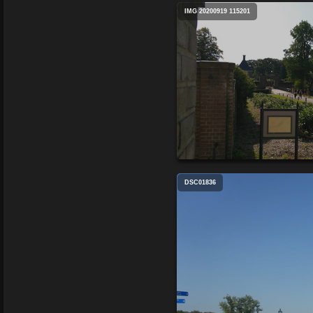
IMG 20200919 115201
DSC01836