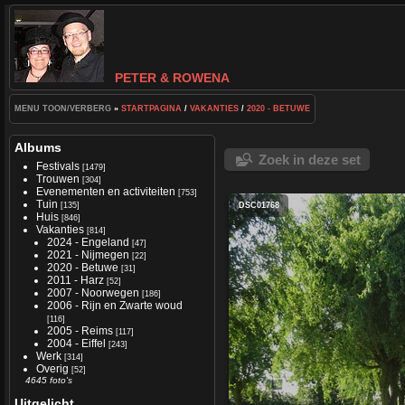
PETER & ROWENA
MENU TOON/VERBERG
»
STARTPAGINA
/
VAKANTIES
/
2020 - BETUWE
Albums
Zoek in deze set
Festivals
[1479]
Trouwen
[304]
Evenementen en activiteiten
[753]
Tuin
[135]
DSC01768
Huis
[846]
Vakanties
[814]
2024 - Engeland
[47]
2021 - Nijmegen
[22]
2020 - Betuwe
[31]
2011 - Harz
[52]
2007 - Noorwegen
[186]
2006 - Rijn en Zwarte woud
[116]
2005 - Reims
[117]
2004 - Eiffel
[243]
Werk
[314]
Overig
[52]
4645 foto's
Uitgelicht