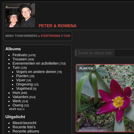
PETER & ROWENA
MENU TOON/VERBERG
»
STARTPAGINA
/
TUIN
Albums
Zoek in deze set
Festivals
[1479]
Trouwen
[304]
Evenementen en activiteiten
[753]
Tuin
[135]
PLANTEN
Vogels en andere dieren
[76]
Planten
[26]
Vijver
[14]
Omgeving
[10]
Vogelnest
[9]
Huis
[846]
Vakanties
[814]
Werk
[314]
Overig
[52]
4645 foto's
Uitgelicht
Meest bezocht
Recente foto's
Recente albums