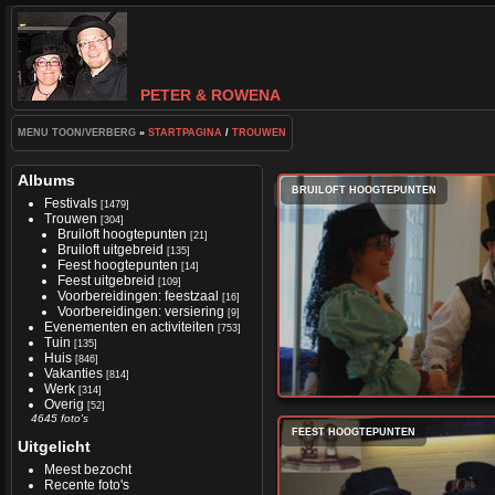
PETER & ROWENA
MENU TOON/VERBERG
»
STARTPAGINA
/
TROUWEN
Albums
BRUILOFT HOOGTEPUNTEN
Zoek in deze set
Festivals
[1479]
Trouwen
[304]
Bruiloft hoogtepunten
[21]
Bruiloft uitgebreid
[135]
Feest hoogtepunten
[14]
Feest uitgebreid
[109]
Voorbereidingen: feestzaal
[16]
Voorbereidingen: versiering
[9]
Evenementen en activiteiten
[753]
Tuin
[135]
Huis
[846]
Vakanties
[814]
Werk
[314]
Overig
[52]
4645 foto's
FEEST HOOGTEPUNTEN
Uitgelicht
Meest bezocht
Recente foto's