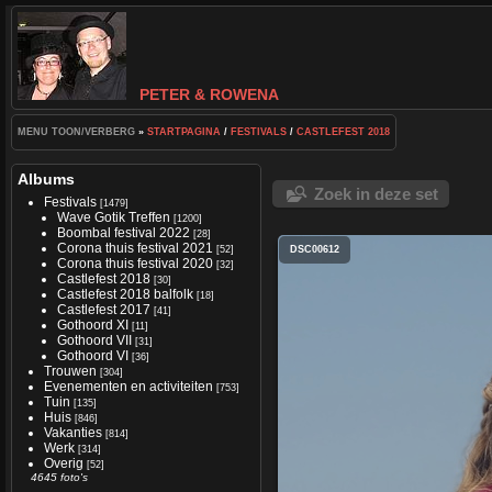
PETER & ROWENA
MENU TOON/VERBERG
»
STARTPAGINA
/
FESTIVALS
/
CASTLEFEST 2018
Albums
Zoek in deze set
Festivals
[1479]
Wave Gotik Treffen
[1200]
Boombal festival 2022
[28]
Corona thuis festival 2021
[52]
DSC00612
Corona thuis festival 2020
[32]
Castlefest 2018
[30]
Castlefest 2018 balfolk
[18]
Castlefest 2017
[41]
Gothoord XI
[11]
Gothoord VII
[31]
Gothoord VI
[36]
Trouwen
[304]
Evenementen en activiteiten
[753]
Tuin
[135]
Huis
[846]
Vakanties
[814]
Werk
[314]
Overig
[52]
4645 foto's