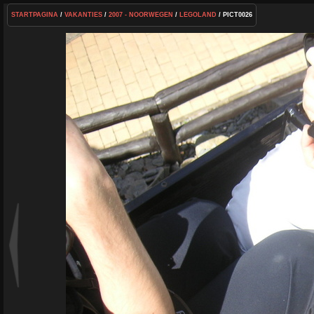
STARTPAGINA
/
VAKANTIES
/
2007 - NOORWEGEN
/
LEGOLAND
/ PICT0026