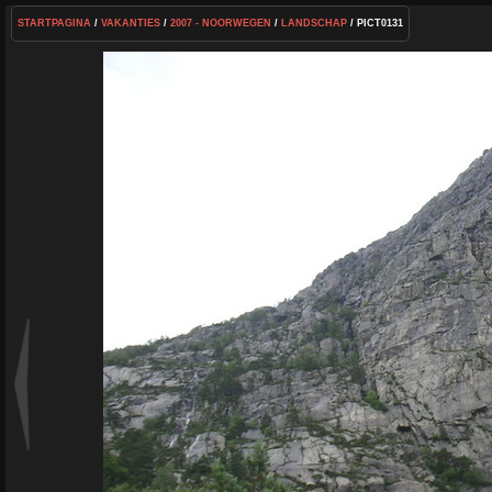
STARTPAGINA
/
VAKANTIES
/
2007 - NOORWEGEN
/
LANDSCHAP
/ PICT0131