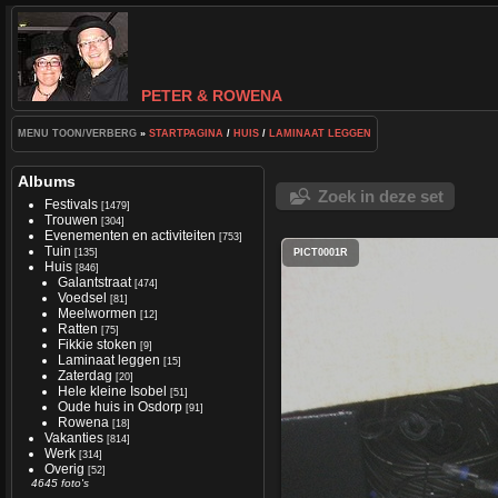
PETER & ROWENA
MENU TOON/VERBERG
»
STARTPAGINA
/
HUIS
/
LAMINAAT LEGGEN
Albums
Zoek in deze set
Festivals
[1479]
Trouwen
[304]
Evenementen en activiteiten
[753]
Tuin
[135]
PICT0001R
Huis
[846]
Galantstraat
[474]
Voedsel
[81]
Meelwormen
[12]
Ratten
[75]
Fikkie stoken
[9]
Laminaat leggen
[15]
Zaterdag
[20]
Hele kleine Isobel
[51]
Oude huis in Osdorp
[91]
Rowena
[18]
Vakanties
[814]
Werk
[314]
Overig
[52]
4645 foto's